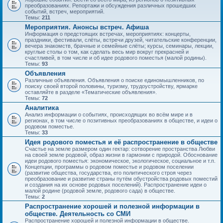
преобразованиях. Репортажи и обсуждения различных прошедших
событий, встреч, мероприятий.
Темы:
211
Мероприятия. Анонсы встреч. Афиша
Информация о предстоящих встречах, мероприятиях: концерты,
праздники, фестивали, слёты, встречи друзей, читательские конференции,
вечера знакомств, брачные и семейные слёты; курсы, семинары, лекции,
круглые столы о том, как сделать весь мир вокруг прекрасней и
счастливей, в том числе и об идее родового поместья (малой родины).
Темы:
93
Объявления
Различные объявления. Объявления о поиске единомышленников, по
поиску своей второй половины, туризму, трудоустройству, ярмарке
оставляйте в разделе «Тематические объявления».
Темы:
72
Аналитика
Анализ информации о событиях, происходящих во всём мире и в
регионах, в том числе о позитивных преобразованиях в обществе, и идеи о
родовом поместье.
Темы:
33
Идея родового поместья и её распространение в обществе
Счастье на земле размером один гектар: сотворение пространства Любви
на своей земле родовой, образ жизни в гармонии с природой. Обоснование
идеи родового поместья: экономическое, экологическое, социальное и т.п.
Концепции, программы о родовом поместье и родовом поселении
(развитие общества, государства, его политического строя через
преобразование и развитие страны путём обустройства родовых поместий
и создания на их основе родовых поселений). Распространение идеи о
малой родине (родовой земле, родового сада) в обществе.
Темы:
2
Распространение хорошей и полезной информации в
обществе. Деятельность со СМИ
Распространение хорошей и полезной информации в обществе.