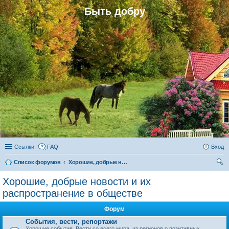
Быть добру
Ссылки
FAQ
Вход
Список форумов
Хорошие, добрые новости и их распространение в обществе
ои
Хорошие, добрые новости и их
ск
распространение в обществе
Форум
События, вести, репортажи
Хорошие события. Вести со всего мира, из регионов о позитивных