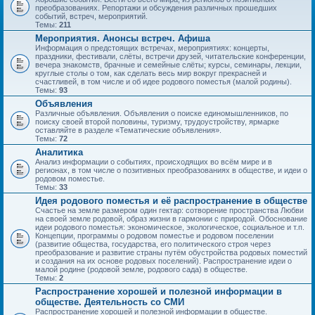
преобразованиях. Репортажи и обсуждения различных прошедших
событий, встреч, мероприятий.
Темы:
211
Мероприятия. Анонсы встреч. Афиша
Информация о предстоящих встречах, мероприятиях: концерты,
праздники, фестивали, слёты, встречи друзей, читательские конференции,
вечера знакомств, брачные и семейные слёты; курсы, семинары, лекции,
круглые столы о том, как сделать весь мир вокруг прекрасней и
счастливей, в том числе и об идее родового поместья (малой родины).
Темы:
93
Объявления
Различные объявления. Объявления о поиске единомышленников, по
поиску своей второй половины, туризму, трудоустройству, ярмарке
оставляйте в разделе «Тематические объявления».
Темы:
72
Аналитика
Анализ информации о событиях, происходящих во всём мире и в
регионах, в том числе о позитивных преобразованиях в обществе, и идеи о
родовом поместье.
Темы:
33
Идея родового поместья и её распространение в обществе
Счастье на земле размером один гектар: сотворение пространства Любви
на своей земле родовой, образ жизни в гармонии с природой. Обоснование
идеи родового поместья: экономическое, экологическое, социальное и т.п.
Концепции, программы о родовом поместье и родовом поселении
(развитие общества, государства, его политического строя через
преобразование и развитие страны путём обустройства родовых поместий
и создания на их основе родовых поселений). Распространение идеи о
малой родине (родовой земле, родового сада) в обществе.
Темы:
2
Распространение хорошей и полезной информации в
обществе. Деятельность со СМИ
Распространение хорошей и полезной информации в обществе.