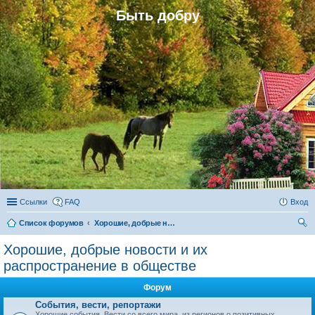
Быть добру
Ссылки
FAQ
Вход
Список форумов
Хорошие, добрые новости и их распространение в обществе
ои
Хорошие, добрые новости и их
ск
распространение в обществе
Форум
События, вести, репортажи
Хорошие события. Вести со всего мира, из регионов о позитивных