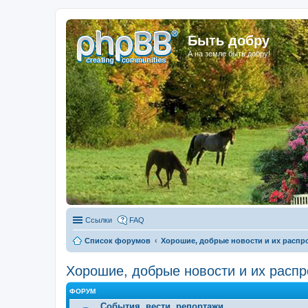
Быть добру
А на земле быть добру!
Ссылки
FAQ
Список форумов
Хорошие, добрые новости и их распр
Хорошие, добрые новости и их расп
ФОРУМ
События, вести, репортажи