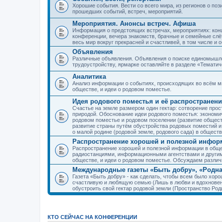
Хорошие события. Вести со всего мира, из регионов о по
прошедших событий, встреч, мероприятий.
Мероприятия. Анонсы встреч. Афиша
Информация о предстоящих встречах, мероприятиях: конце
конференции, вечера знакомств, брачные и семейные слёт
весь мир вокруг прекрасней и счастливей, в том числе и 
Объявления
Различные объявления. Объявления о поиске единомышлен
трудоустройству, ярмарке оставляйте в разделе «Темати
Аналитика
Анализ информации о событиях, происходящих во всём мир
обществе, и идеи о родовом поместье.
Идея родового поместья и её распространени
Счастье на земле размером один гектар: сотворение прос
природой. Обоснование идеи родового поместья: экономич
родовом поместье и родовом поселении (развитие обществ
развитие страны путём обустройства родовых поместий и
о малой родине (родовой земле, родового сада) в обществ
Распространение хорошей и полезной информ
Распространение хорошей и полезной информации в общес
радиостанциями, информационными агентствами и други
обществе, и идеи о родовом поместье. Обсуждаем разли
Международные газеты «Быть добру», «Родна
Газета «Быть добру» - как сделать, чтобы всем было хорош
счастливую и любящую семью (Лишь в любви и вдохновень
обустроить свой гектар родовой земли (Пространство Роди
КТО СЕЙЧАС НА КОНФЕРЕНЦИИ