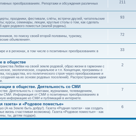
211
зитивных преобразованиях. Репортажи и обсуждения различных
93
рты, праздники, фестивали, слёты, встречи друзей, читательские
ы; курсы, семинары, лекции, круглые столы о том, как сделать
об идее родового поместья (малой родины).
72
ников, по поиску своей второй половины, туризму,
ческие объявления».
33
е и в регионах, в том числе о позитивных преобразованиях в
е в обществе
2
транства Любви на своей земле родовой, образ жизни в гармонии с
еское, экологическое, социальное и т.п. Концепции, программы о
а, государства, его политического строя через преобразование и
 создания на их основе родовых поселений). Распространение идеи
е.
ации в обществе. Деятельность со СМИ
7
тве. Деятельность с газетами, журналами, телевидением,
ми СМИ. Информация от СМИ о позитивных преобразованиях в
чную информацию из СМИ и публикаций в интернете.
я газета» и «Родовое поместье»
6
о (А на Земле быть добру!). Газета «Родная газета» - как создать
е жизнь счастливая возможна). Газета «Родовое поместье» - как
ны, ты, детям подари).