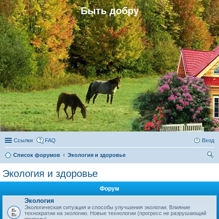
Быть добру
Ссылки
FAQ
Вход
Список форумов
Экология и здоровье
ои
Экология и здоровье
ск
Форум
Экология
Экологическая ситуация и способы улучшения экологии. Влияние
технократии на экологию. Новые технологии (прогресс не разрушающий