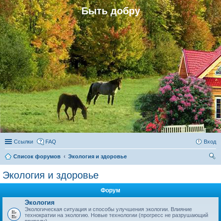
Быть добру
Ссылки
FAQ
Вход
Список форумов
Экология и здоровье
ои
Экология и здоровье
ск
Форум
Экология
Экологическая ситуация и способы улучшения экологии. Влияние
технократии на экологию. Новые технологии (прогресс не разрушающий