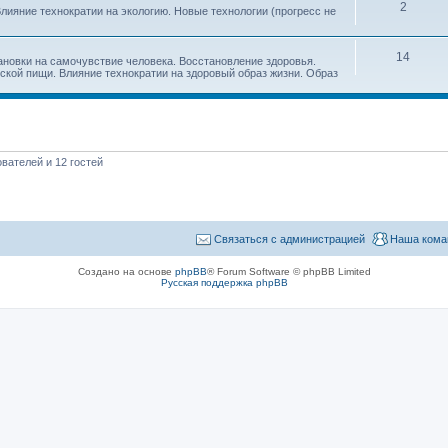
2
лияние технократии на экологию. Новые технологии (прогресс не
14
ановки на самочувствие человека. Восстановление здоровья.
ской пищи. Влияние технократии на здоровый образ жизни. Образ
вателей и 12 гостей
Связаться с администрацией
Наша кома
Создано на основе
phpBB
® Forum Software © phpBB Limited
Русская поддержка phpBB