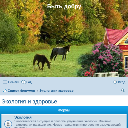
Быть добру
Ссылки
FAQ
Вход
Список форумов
Экология и здоровье
ои
Экология и здоровье
ск
Форум
Экология
Экологическая ситуация и способы улучшения экологии. Влияние
технократии на экологию. Новые технологии (прогресс не разрушающий