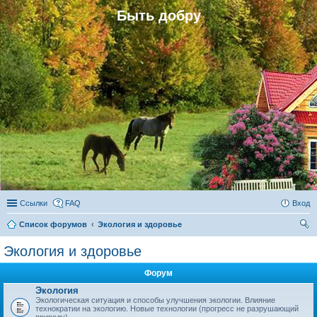
Быть добру
Ссылки
FAQ
Вход
Список форумов
Экология и здоровье
ои
Экология и здоровье
ск
Форум
Экология
Экологическая ситуация и способы улучшения экологии. Влияние
технократии на экологию. Новые технологии (прогресс не разрушающий