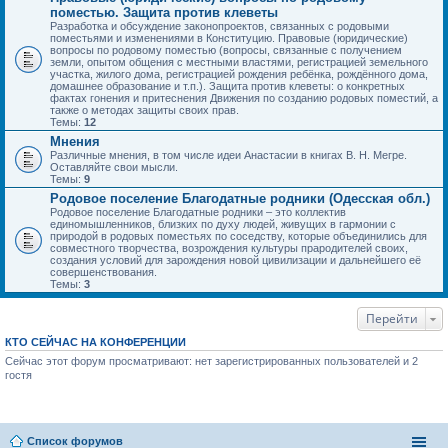
поместью. Защита против клеветы
Разработка и обсуждение законопроектов, связанных с родовыми
поместьями и изменениями в Конституцию. Правовые (юридические)
вопросы по родовому поместью (вопросы, связанные с получением
земли, опытом общения с местными властями, регистрацией земельного
участка, жилого дома, регистрацией рождения ребёнка, рождённого дома,
домашнее образование и т.п.). Защита против клеветы: о конкретных
фактах гонения и притеснения Движения по созданию родовых поместий, а
также о методах защиты своих прав.
Темы:
12
Мнения
Различные мнения, в том числе идеи Анастасии в книгах В. Н. Мегре.
Оставляйте свои мысли.
Темы:
9
Родовое поселение Благодатные родники (Одесская обл.)
Родовое поселение Благодатные родники – это коллектив
единомышленников, близких по духу людей, живущих в гармонии с
природой в родовых поместьях по соседству, которые объединились для
совместного творчества, возрождения культуры прародителей своих,
создания условий для зарождения новой цивилизации и дальнейшего её
совершенствования.
Темы:
3
Перейти
КТО СЕЙЧАС НА КОНФЕРЕНЦИИ
Сейчас этот форум просматривают: нет зарегистрированных пользователей и 2
гостя
Список форумов