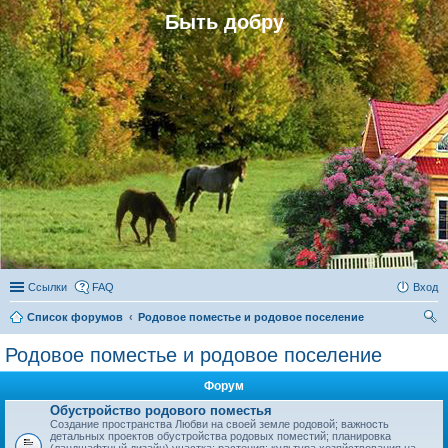
Быть добру
Ссылки
FAQ
Вход
Список форумов
Родовое поместье и родовое поселение
ои
Родовое поместье и родовое поселение
ск
Форум
Обустройство родового поместья
Создание пространства Любви на своей земле родовой; важность
детальных проектов обустройства родовых поместий; планировка