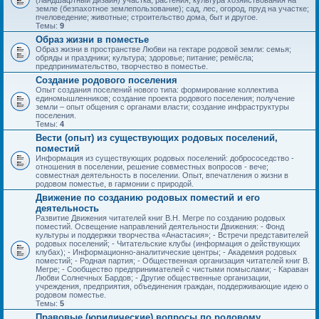
(ландшафтный дизайн) участка; растения; культура хозяйствования на
земле (безпахотное землепользование); сад, лес, огород, пруд на участке;
пчеловедение; животные; строительство дома, быт и другое.
Темы:
9
Образ жизни в поместье
Образ жизни в пространстве Любви на гектаре родовой земли: семья;
обряды и праздники; культура; здоровье; питание; ремёсла;
предпринимательство, творчество в поместье.
Создание родового поселения
Опыт создания поселений нового типа: формирование коллектива
единомышленников; создание проекта родового поселения; получение
земли – опыт общения с органами власти; создание инфраструктуры
поселения.
Темы:
4
Вести (опыт) из существующих родовых поселений,
поместий
Информация из существующих родовых поселений: добрососедство -
отношения в поселении, решение совместных вопросов - вече;
совместная деятельность в поселении. Опыт, впечатления о жизни в
родовом поместье, в гармонии с природой.
Движение по созданию родовых поместий и его
деятельность
Развитие Движения читателей книг В.Н. Мегре по созданию родовых
поместий. Освещение направлений деятельности Движения: - Фонд
культуры и поддержки творчества «Анастасия»; - Встречи представителей
родовых поселений; - Читательские клубы (информация о действующих
клубах); - Информационно-аналитические центры; - Академия родовых
поместий; - Родная партия; - Общественная организация читателей книг В.
Мегре; - Сообщество предпринимателей с чистыми помыслами; - Караван
Любви Солнечных Бардов; - Другие общественные организации,
учреждения, предприятия, объединения граждан, поддерживающие идею о
родовом поместье.
Темы:
5
Правовые (юридические) вопросы по родовому