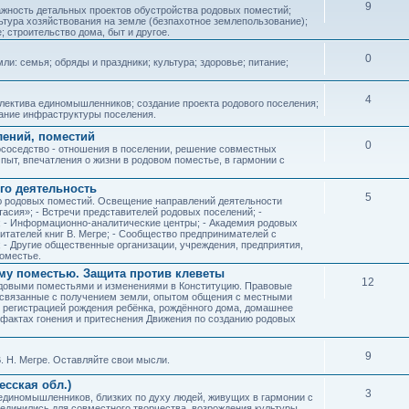
9
ажность детальных проектов обустройства родовых поместий;
ьтура хозяйствования на земле (безпахотное землепользование);
е; строительство дома, быт и другое.
0
ли: семья; обряды и праздники; культура; здоровье; питание;
4
лектива единомышленников; создание проекта родового поселения;
дание инфраструктуры поселения.
лений, поместий
0
соседство - отношения в поселении, решение совместных
пыт, впечатления о жизни в родовом поместье, в гармонии с
го деятельность
5
ию родовых поместий. Освещение направлений деятельности
тасия»; - Встречи представителей родовых поселений; -
; - Информационно-аналитические центры; - Академия родовых
читателей книг В. Мегре; - Сообщество предпринимателей с
- Другие общественные организации, учреждения, предприятия,
оместье.
му поместью. Защита против клеветы
12
родовыми поместьями и изменениями в Конституцию. Правовые
 связанные с получением земли, опытом общения с местными
, регистрацией рождения ребёнка, рождённого дома, домашнее
ых фактах гонения и притеснения Движения по созданию родовых
9
. Н. Мегре. Оставляйте свои мысли.
сская обл.)
3
 единомышленников, близких по духу людей, живущих в гармонии с
ъединились для совместного творчества, возрождения культуры