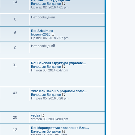
Листья – это удобрение
14
Вячеслав Богданов
П
Ср мар 02, 2016 4:01 pm
е
р
Нет сообщений
е
0
й
т
и
Re: Arkaim.se
к
6
biogeniy2018
п
П
Ср июн 06, 2018 2:57 pm
о
е
с
р
Нет сообщений
л
0
е
е
й
д
т
н
и
е
к
Re: Вечевая структура управле…
м
31
п
Вячеслав Богданов
у
П
о
Пт июн 06, 2014 6:47 pm
с
е
с
о
р
л
о
е
е
б
й
д
щ
т
н
е
Указ или закон о родовом поме…
и
е
43
н
Вячеслав Богданов
к
м
и
П
Пт фев 05, 2016 3:26 pm
п
у
ю
е
о
с
р
с
о
е
л
о
й
е
б
vedaa
т
д
щ
20
П
Чт фев 05, 2009 4:00 pm
и
н
е
е
к
е
н
р
п
м
Re: Мероприятия поселения Бла…
и
е
12
о
у
Вячеслав Богданов
ю
й
с
П
с