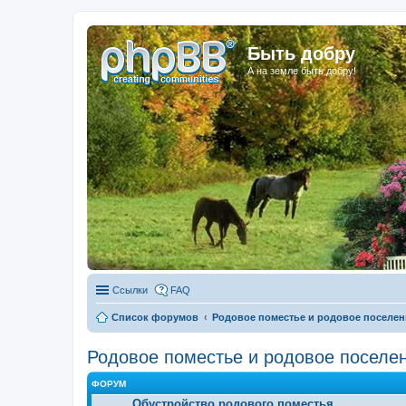
Быть добру
А на земле быть добру!
Ссылки
FAQ
Список форумов
Родовое поместье и родовое поселен
Родовое поместье и родовое поселе
ФОРУМ
Обустройство родового поместья