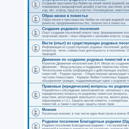
Создание пространства Любви на своей земле родовой; в
планировка (ландшафтный дизайн) участка; растения; кул
сад, лес, огород, пруд на участке; пчеловедение; животны
Образ жизни в поместье
Образ жизни в пространстве Любви на гектаре родовой зем
ремёсла; предпринимательство, творчество в поместье.
Создание родового поселения
Опыт создания поселений нового типа: формирование кол
получение земли – опыт общения с органами власти; соз
Вести (опыт) из существующих родовых посе
Информация из существующих родовых поселений: добро
вопросов - вече; совместная деятельность в поселении. О
природой.
Движение по созданию родовых поместий и е
Развитие Движения читателей книг В.Н. Мегре по создан
Движения: - Фонд культуры и поддержки творчества «Анас
Читательские клубы (информация о действующих клубах)
поместий; - Родная партия; - Общественная организация 
чистыми помыслами; - Караван Любви Солнечных Бардов; 
объединения граждан, поддерживающие идею о родовом п
Правовые (юридические) вопросы по родово
Разработка и обсуждение законопроектов, связанных с 
(юридические) вопросы по родовому поместью (вопросы,
властями, регистрацией земельного участка, жилого дома
образование и т.п.). Защита против клеветы: о конкретн
поместий, а также о методах защиты своих прав.
Мнения
Различные мнения, в том числе идеи Анастасии в книгах В
Родовое поселение Благодатные родники (Оде
Родовое поселение Благодатные родники – это коллектив
природой в родовых поместьях по соседству, которые об