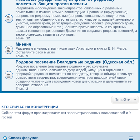
поместью. Защита против клеветы
Разработка и обсуждение законопроектов, связанных с родовыми
поместьями и изменениями в Конституцию. Правовые (юридические)
вопросы по родовому поместью (вопросы, связанные с получением
земли, опытом общения с местными властями, регистрацией земельного
участка, жилого дома, регистрацией рождения ребёнка, рождённого дома,
домашнее образование и т.п.). Защита против клеветы: о конкретных
фактах гонения и притеснения Движения по созданию родовых поместий, а
также о методах защиты своих прав.
Темы:
12
Мнения
Различные мнения, в том числе идеи Анастасии в книгах В. Н. Мегре.
Оставляйте свои мысли.
Темы:
9
Родовое поселение Благодатные родники (Одесская обл.)
Родовое поселение Благодатные родники – это коллектив
единомышленников, близких по духу людей, живущих в гармонии с
природой в родовых поместьях по соседству, которые объединились для
совместного творчества, возрождения культуры прародителей своих,
создания условий для зарождения новой цивилизации и дальнейшего её
совершенствования.
Темы:
3
Перейти
КТО СЕЙЧАС НА КОНФЕРЕНЦИИ
Сейчас этот форум просматривают: нет зарегистрированных пользователей и 9
гостей
Список форумов