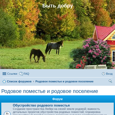
Быть добру
Ссылки
FAQ
Вход
Список форумов
Родовое поместье и родовое поселение
ои
Родовое поместье и родовое поселение
ск
Форум
Обустройство родового поместья
Создание пространства Любви на своей земле родовой; важность
детальных проектов обустройства родовых поместий; планировка