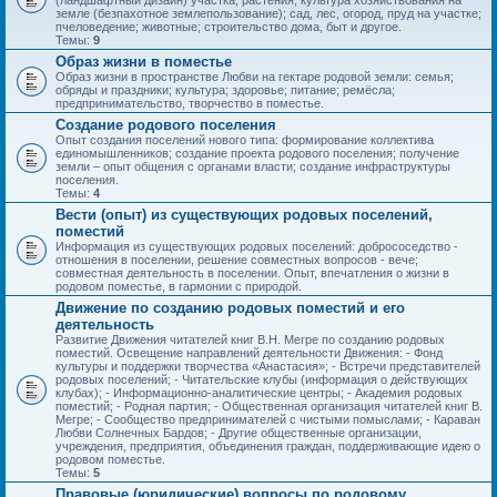
(ландшафтный дизайн) участка; растения; культура хозяйствования на
земле (безпахотное землепользование); сад, лес, огород, пруд на участке;
пчеловедение; животные; строительство дома, быт и другое.
Темы:
9
Образ жизни в поместье
Образ жизни в пространстве Любви на гектаре родовой земли: семья;
обряды и праздники; культура; здоровье; питание; ремёсла;
предпринимательство, творчество в поместье.
Создание родового поселения
Опыт создания поселений нового типа: формирование коллектива
единомышленников; создание проекта родового поселения; получение
земли – опыт общения с органами власти; создание инфраструктуры
поселения.
Темы:
4
Вести (опыт) из существующих родовых поселений,
поместий
Информация из существующих родовых поселений: добрососедство -
отношения в поселении, решение совместных вопросов - вече;
совместная деятельность в поселении. Опыт, впечатления о жизни в
родовом поместье, в гармонии с природой.
Движение по созданию родовых поместий и его
деятельность
Развитие Движения читателей книг В.Н. Мегре по созданию родовых
поместий. Освещение направлений деятельности Движения: - Фонд
культуры и поддержки творчества «Анастасия»; - Встречи представителей
родовых поселений; - Читательские клубы (информация о действующих
клубах); - Информационно-аналитические центры; - Академия родовых
поместий; - Родная партия; - Общественная организация читателей книг В.
Мегре; - Сообщество предпринимателей с чистыми помыслами; - Караван
Любви Солнечных Бардов; - Другие общественные организации,
учреждения, предприятия, объединения граждан, поддерживающие идею о
родовом поместье.
Темы:
5
Правовые (юридические) вопросы по родовому