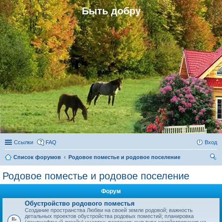
Быть добру
Ссылки
FAQ
Вход
Список форумов
Родовое поместье и родовое поселение
ои
Родовое поместье и родовое поселение
ск
Форум
Обустройство родового поместья
Создание пространства Любви на своей земле родовой; важность
детальных проектов обустройства родовых поместий; планировка