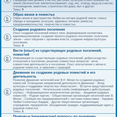
(ландшафтный дизайн) участка; растения; культура хозяйствования на
земле (безпахотное землепользование); сад, лес, огород, пруд на участке;
пчеловедение; животные; строительство дома, быт и другое.
Темы:
9
Образ жизни в поместье
Образ жизни в пространстве Любви на гектаре родовой земли: семья;
обряды и праздники; культура; здоровье; питание; ремёсла;
предпринимательство, творчество в поместье.
Создание родового поселения
Опыт создания поселений нового типа: формирование коллектива
единомышленников; создание проекта родового поселения; получение
земли – опыт общения с органами власти; создание инфраструктуры
поселения.
Темы:
4
Вести (опыт) из существующих родовых поселений,
поместий
Информация из существующих родовых поселений: добрососедство -
отношения в поселении, решение совместных вопросов - вече;
совместная деятельность в поселении. Опыт, впечатления о жизни в
родовом поместье, в гармонии с природой.
Движение по созданию родовых поместий и его
деятельность
Развитие Движения читателей книг В.Н. Мегре по созданию родовых
поместий. Освещение направлений деятельности Движения: - Фонд
культуры и поддержки творчества «Анастасия»; - Встречи представителей
родовых поселений; - Читательские клубы (информация о действующих
клубах); - Информационно-аналитические центры; - Академия родовых
поместий; - Родная партия; - Общественная организация читателей книг В.
Мегре; - Сообщество предпринимателей с чистыми помыслами; - Караван
Любви Солнечных Бардов; - Другие общественные организации,
учреждения, предприятия, объединения граждан, поддерживающие идею о
родовом поместье.
Темы:
5
Правовые (юридические) вопросы по родовому