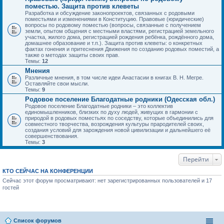
поместью. Защита против клеветы
Разработка и обсуждение законопроектов, связанных с родовыми
поместьями и изменениями в Конституцию. Правовые (юридические)
вопросы по родовому поместью (вопросы, связанные с получением
земли, опытом общения с местными властями, регистрацией земельного
участка, жилого дома, регистрацией рождения ребёнка, рождённого дома,
домашнее образование и т.п.). Защита против клеветы: о конкретных
фактах гонения и притеснения Движения по созданию родовых поместий, а
также о методах защиты своих прав.
Темы:
12
Мнения
Различные мнения, в том числе идеи Анастасии в книгах В. Н. Мегре.
Оставляйте свои мысли.
Темы:
9
Родовое поселение Благодатные родники (Одесская обл.)
Родовое поселение Благодатные родники – это коллектив
единомышленников, близких по духу людей, живущих в гармонии с
природой в родовых поместьях по соседству, которые объединились для
совместного творчества, возрождения культуры прародителей своих,
создания условий для зарождения новой цивилизации и дальнейшего её
совершенствования.
Темы:
3
Перейти
КТО СЕЙЧАС НА КОНФЕРЕНЦИИ
Сейчас этот форум просматривают: нет зарегистрированных пользователей и 17
гостей
Список форумов