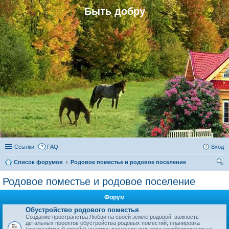
Быть добру
Ссылки
FAQ
Вход
Список форумов
Родовое поместье и родовое поселение
ои
Родовое поместье и родовое поселение
ск
Форум
Обустройство родового поместья
Создание пространства Любви на своей земле родовой; важность
детальных проектов обустройства родовых поместий; планировка