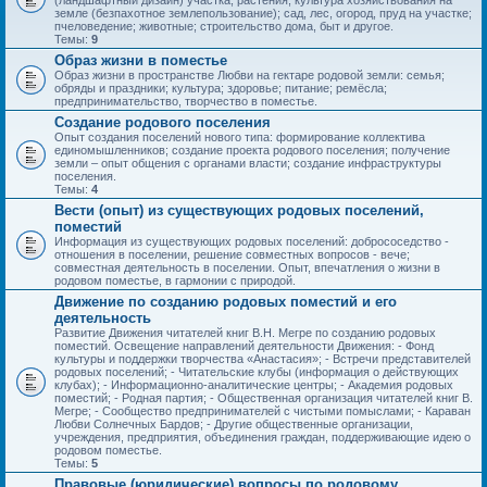
(ландшафтный дизайн) участка; растения; культура хозяйствования на
земле (безпахотное землепользование); сад, лес, огород, пруд на участке;
пчеловедение; животные; строительство дома, быт и другое.
Темы:
9
Образ жизни в поместье
Образ жизни в пространстве Любви на гектаре родовой земли: семья;
обряды и праздники; культура; здоровье; питание; ремёсла;
предпринимательство, творчество в поместье.
Создание родового поселения
Опыт создания поселений нового типа: формирование коллектива
единомышленников; создание проекта родового поселения; получение
земли – опыт общения с органами власти; создание инфраструктуры
поселения.
Темы:
4
Вести (опыт) из существующих родовых поселений,
поместий
Информация из существующих родовых поселений: добрососедство -
отношения в поселении, решение совместных вопросов - вече;
совместная деятельность в поселении. Опыт, впечатления о жизни в
родовом поместье, в гармонии с природой.
Движение по созданию родовых поместий и его
деятельность
Развитие Движения читателей книг В.Н. Мегре по созданию родовых
поместий. Освещение направлений деятельности Движения: - Фонд
культуры и поддержки творчества «Анастасия»; - Встречи представителей
родовых поселений; - Читательские клубы (информация о действующих
клубах); - Информационно-аналитические центры; - Академия родовых
поместий; - Родная партия; - Общественная организация читателей книг В.
Мегре; - Сообщество предпринимателей с чистыми помыслами; - Караван
Любви Солнечных Бардов; - Другие общественные организации,
учреждения, предприятия, объединения граждан, поддерживающие идею о
родовом поместье.
Темы:
5
Правовые (юридические) вопросы по родовому