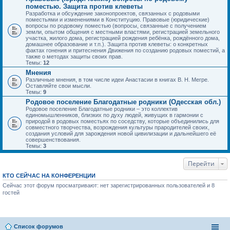
поместью. Защита против клеветы
Разработка и обсуждение законопроектов, связанных с родовыми
поместьями и изменениями в Конституцию. Правовые (юридические)
вопросы по родовому поместью (вопросы, связанные с получением
земли, опытом общения с местными властями, регистрацией земельного
участка, жилого дома, регистрацией рождения ребёнка, рождённого дома,
домашнее образование и т.п.). Защита против клеветы: о конкретных
фактах гонения и притеснения Движения по созданию родовых поместий, а
также о методах защиты своих прав.
Темы:
12
Мнения
Различные мнения, в том числе идеи Анастасии в книгах В. Н. Мегре.
Оставляйте свои мысли.
Темы:
9
Родовое поселение Благодатные родники (Одесская обл.)
Родовое поселение Благодатные родники – это коллектив
единомышленников, близких по духу людей, живущих в гармонии с
природой в родовых поместьях по соседству, которые объединились для
совместного творчества, возрождения культуры прародителей своих,
создания условий для зарождения новой цивилизации и дальнейшего её
совершенствования.
Темы:
3
Перейти
КТО СЕЙЧАС НА КОНФЕРЕНЦИИ
Сейчас этот форум просматривают: нет зарегистрированных пользователей и 8
гостей
Список форумов