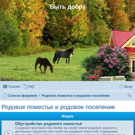
Быть добру
Ссылки
FAQ
Вход
Список форумов
Родовое поместье и родовое поселение
ои
Родовое поместье и родовое поселение
ск
Форум
Обустройство родового поместья
Создание пространства Любви на своей земле родовой; важность
детальных проектов обустройства родовых поместий; планировка