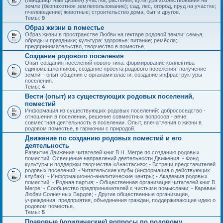
(ландшафтный дизайн) участка; растения; культура хозяйствования на
земле (безпахотное землепользование); сад, лес, огород, пруд на участке;
пчеловедение; животные; строительство дома, быт и другое.
Темы:
9
Образ жизни в поместье
Образ жизни в пространстве Любви на гектаре родовой земли: семья;
обряды и праздники; культура; здоровье; питание; ремёсла;
предпринимательство, творчество в поместье.
Создание родового поселения
Опыт создания поселений нового типа: формирование коллектива
единомышленников; создание проекта родового поселения; получение
земли – опыт общения с органами власти; создание инфраструктуры
поселения.
Темы:
4
Вести (опыт) из существующих родовых поселений,
поместий
Информация из существующих родовых поселений: добрососедство -
отношения в поселении, решение совместных вопросов - вече;
совместная деятельность в поселении. Опыт, впечатления о жизни в
родовом поместье, в гармонии с природой.
Движение по созданию родовых поместий и его
деятельность
Развитие Движения читателей книг В.Н. Мегре по созданию родовых
поместий. Освещение направлений деятельности Движения: - Фонд
культуры и поддержки творчества «Анастасия»; - Встречи представителей
родовых поселений; - Читательские клубы (информация о действующих
клубах); - Информационно-аналитические центры; - Академия родовых
поместий; - Родная партия; - Общественная организация читателей книг В.
Мегре; - Сообщество предпринимателей с чистыми помыслами; - Караван
Любви Солнечных Бардов; - Другие общественные организации,
учреждения, предприятия, объединения граждан, поддерживающие идею о
родовом поместье.
Темы:
5
Правовые (юридические) вопросы по родовому