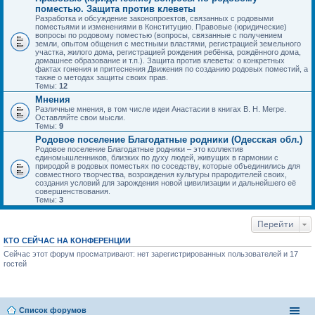
поместью. Защита против клеветы
Разработка и обсуждение законопроектов, связанных с родовыми
поместьями и изменениями в Конституцию. Правовые (юридические)
вопросы по родовому поместью (вопросы, связанные с получением
земли, опытом общения с местными властями, регистрацией земельного
участка, жилого дома, регистрацией рождения ребёнка, рождённого дома,
домашнее образование и т.п.). Защита против клеветы: о конкретных
фактах гонения и притеснения Движения по созданию родовых поместий, а
также о методах защиты своих прав.
Темы:
12
Мнения
Различные мнения, в том числе идеи Анастасии в книгах В. Н. Мегре.
Оставляйте свои мысли.
Темы:
9
Родовое поселение Благодатные родники (Одесская обл.)
Родовое поселение Благодатные родники – это коллектив
единомышленников, близких по духу людей, живущих в гармонии с
природой в родовых поместьях по соседству, которые объединились для
совместного творчества, возрождения культуры прародителей своих,
создания условий для зарождения новой цивилизации и дальнейшего её
совершенствования.
Темы:
3
Перейти
КТО СЕЙЧАС НА КОНФЕРЕНЦИИ
Сейчас этот форум просматривают: нет зарегистрированных пользователей и 17
гостей
Список форумов