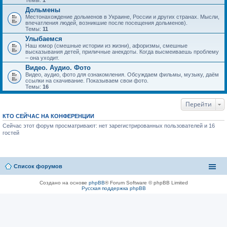
Темы:
1
Дольмены
Местонахождение дольменов в Украине, России и других странах. Мысли,
впечатления людей, возникшие после посещения дольменов).
Темы:
11
Улыбаемся
Наш юмор (смешные истории из жизни), афоризмы, смешные
высказывания детей, приличные анекдоты. Когда высмеиваешь проблему
– она уходит.
Видео. Аудио. Фото
Видео, аудио, фото для ознакомления. Обсуждаем фильмы, музыку, даём
ссылки на скачивание. Показываем свои фото.
Темы:
16
Перейти
КТО СЕЙЧАС НА КОНФЕРЕНЦИИ
Сейчас этот форум просматривают: нет зарегистрированных пользователей и 16
гостей
Список форумов
Создано на основе
phpBB
® Forum Software © phpBB Limited
Русская поддержка phpBB