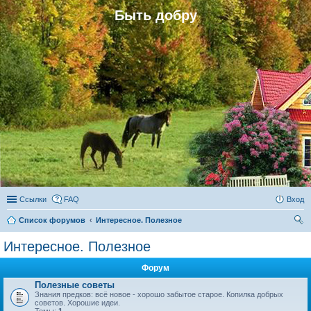
Быть добру
Ссылки
FAQ
Вход
Список форумов
Интересное. Полезное
ои
Интересное. Полезное
ск
Форум
Полезные советы
Знания предков: всё новое - хорошо забытое старое. Копилка добрых
советов. Хорошие идеи.