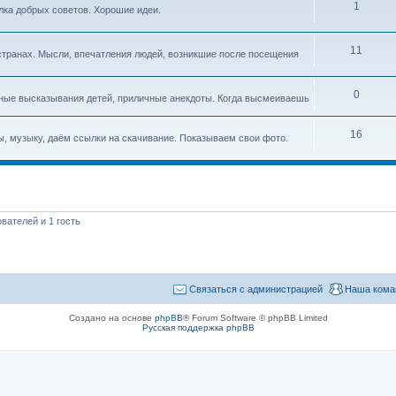
1
илка добрых советов. Хорошие идеи.
11
странах. Мысли, впечатления людей, возникшие после посещения
0
ные высказывания детей, приличные анекдоты. Когда высмеиваешь
16
, музыку, даём ссылки на скачивание. Показываем свои фото.
вателей и 1 гость
Связаться с администрацией
Наша кома
Создано на основе
phpBB
® Forum Software © phpBB Limited
Русская поддержка phpBB