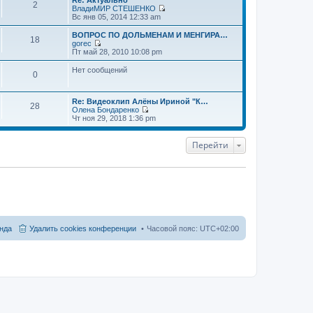
Re: Актуально
2
ВладиМИР СТЕШЕНКО
П
Вс янв 05, 2014 12:33 am
е
р
ВОПРОС ПО ДОЛЬМЕНАМ И МЕНГИРА…
18
е
gorec
й
П
Пт май 28, 2010 10:08 pm
т
е
и
р
Нет сообщений
0
к
е
п
й
о
т
с
и
Re: Видеоклип Алёны Ириной "К…
28
л
к
Олена Бондаренко
е
П
п
Чт ноя 29, 2018 1:36 pm
д
е
о
н
р
с
е
е
л
Перейти
м
й
е
у
т
д
с
и
н
о
к
е
о
п
м
б
о
у
щ
с
с
е
л
о
н
е
о
и
д
б
нда
Удалить cookies конференции
Часовой пояс:
UTC+02:00
ю
н
щ
е
е
м
н
у
и
с
ю
о
о
б
щ
е