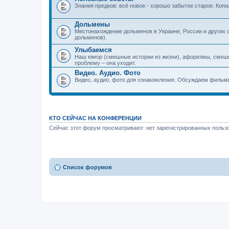
Знания предков: всё новое - хорошо забытое старое. Коп
Дольмены
Местонахождение дольменов в Украине, России и других 
дольменов).
Улыбаемся
Наш юмор (смешные истории из жизни), афоризмы, смеш
проблему – она уходит.
Видео. Аудио. Фото
Видео, аудио, фото для ознакомления. Обсуждаем фильмы
КТО СЕЙЧАС НА КОНФЕРЕНЦИИ
Сейчас этот форум просматривают: нет зарегистрированных пользо
Список форумов