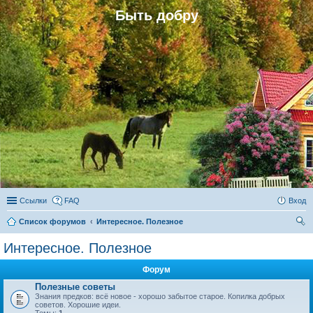
Быть добру
Ссылки
FAQ
Вход
Список форумов
Интересное. Полезное
ои
Интересное. Полезное
ск
Форум
Полезные советы
Знания предков: всё новое - хорошо забытое старое. Копилка добрых
советов. Хорошие идеи.