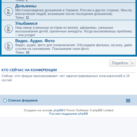
Темы:
1
Дольмены
Местонахождение дольменов в Украине, России и других странах. Мысли,
впечатления людей, возникшие после посещения дольменов).
Темы:
11
Улыбаемся
Наш юмор (смешные истории из жизни), афоризмы, смешные
высказывания детей, приличные анекдоты. Когда высмеиваешь проблему
– она уходит.
Видео. Аудио. Фото
Видео, аудио, фото для ознакомления. Обсуждаем фильмы, музыку, даём
ссылки на скачивание. Показываем свои фото.
Темы:
16
Перейти
КТО СЕЙЧАС НА КОНФЕРЕНЦИИ
Сейчас этот форум просматривают: нет зарегистрированных пользователей и 15
гостей
Список форумов
Создано на основе
phpBB
® Forum Software © phpBB Limited
Русская поддержка phpBB