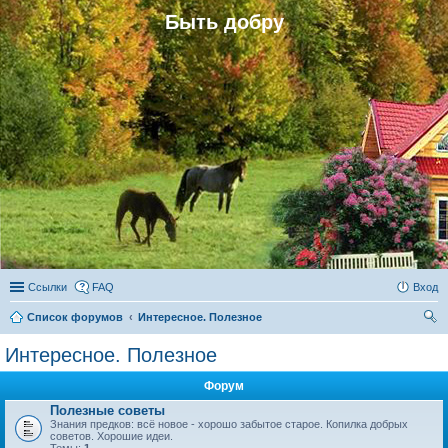
Быть добру
Ссылки
FAQ
Вход
Список форумов
Интересное. Полезное
ои
Интересное. Полезное
ск
Форум
Полезные советы
Знания предков: всё новое - хорошо забытое старое. Копилка добрых
советов. Хорошие идеи.