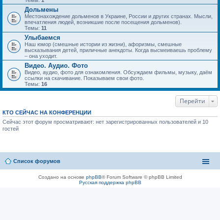
Темы:
1
Дольмены
Местонахождение дольменов в Украине, России и других странах. Мысли,
впечатления людей, возникшие после посещения дольменов).
Темы:
11
Улыбаемся
Наш юмор (смешные истории из жизни), афоризмы, смешные
высказывания детей, приличные анекдоты. Когда высмеиваешь проблему
– она уходит.
Видео. Аудио. Фото
Видео, аудио, фото для ознакомления. Обсуждаем фильмы, музыку, даём
ссылки на скачивание. Показываем свои фото.
Темы:
16
Перейти
КТО СЕЙЧАС НА КОНФЕРЕНЦИИ
Сейчас этот форум просматривают: нет зарегистрированных пользователей и 10
гостей
Список форумов
Создано на основе
phpBB
® Forum Software © phpBB Limited
Русская поддержка phpBB