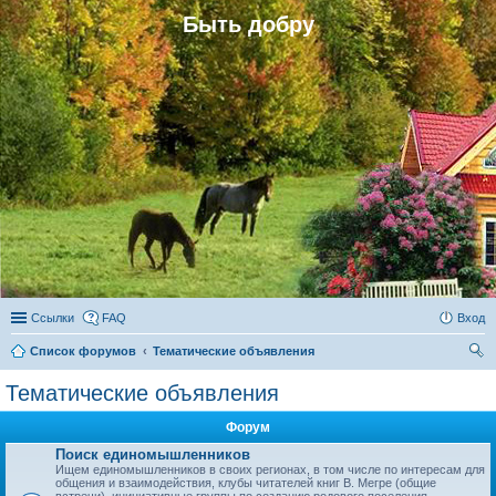
Быть добру
Ссылки
FAQ
Вход
Список форумов
Тематические объявления
ои
Тематические объявления
ск
Форум
Поиск единомышленников
Ищем единомышленников в своих регионах, в том числе по интересам для
общения и взаимодействия, клубы читателей книг В. Мегре (общие