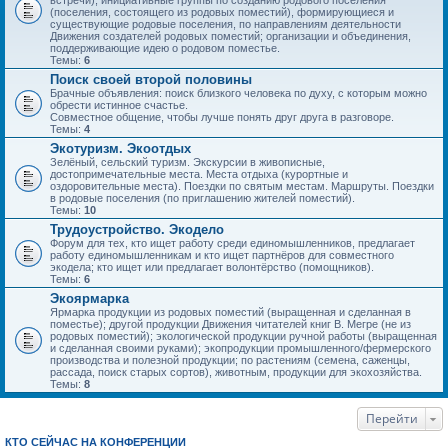
встречи), инициативные группы по созданию родового поселения
(поселения, состоящего из родовых поместий), формирующиеся и
существующие родовые поселения, по направлениям деятельности
Движения создателей родовых поместий; организации и объединения,
поддерживающие идею о родовом поместье.
Темы:
6
Поиск своей второй половины
Брачные объявления: поиск близкого человека по духу, с которым можно
обрести истинное счастье.
Совместное общение, чтобы лучше понять друг друга в разговоре.
Темы:
4
Экотуризм. Экоотдых
Зелёный, сельский туризм. Экскурсии в живописные,
достопримечательные места. Места отдыха (курортные и
оздоровительные места). Поездки по святым местам. Маршруты. Поездки
в родовые поселения (по приглашению жителей поместий).
Темы:
10
Трудоустройство. Экодело
Форум для тех, кто ищет работу среди единомышленников, предлагает
работу единомышленникам и кто ищет партнёров для совместного
экодела; кто ищет или предлагает волонтёрство (помощников).
Темы:
6
Экоярмарка
Ярмарка продукции из родовых поместий (выращенная и сделанная в
поместье); другой продукции Движения читателей книг В. Мегре (не из
родовых поместий); экологической продукции ручной работы (выращенная
и сделанная своими руками); экопродукции промышленного/фермерского
производства и полезной продукции; по растениям (семена, саженцы,
рассада, поиск старых сортов), животным, продукции для экохозяйства.
Темы:
8
Перейти
КТО СЕЙЧАС НА КОНФЕРЕНЦИИ