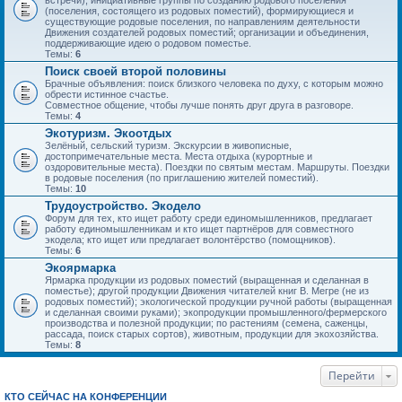
встречи), инициативные группы по созданию родового поселения
(поселения, состоящего из родовых поместий), формирующиеся и
существующие родовые поселения, по направлениям деятельности
Движения создателей родовых поместий; организации и объединения,
поддерживающие идею о родовом поместье.
Темы:
6
Поиск своей второй половины
Брачные объявления: поиск близкого человека по духу, с которым можно
обрести истинное счастье.
Совместное общение, чтобы лучше понять друг друга в разговоре.
Темы:
4
Экотуризм. Экоотдых
Зелёный, сельский туризм. Экскурсии в живописные,
достопримечательные места. Места отдыха (курортные и
оздоровительные места). Поездки по святым местам. Маршруты. Поездки
в родовые поселения (по приглашению жителей поместий).
Темы:
10
Трудоустройство. Экодело
Форум для тех, кто ищет работу среди единомышленников, предлагает
работу единомышленникам и кто ищет партнёров для совместного
экодела; кто ищет или предлагает волонтёрство (помощников).
Темы:
6
Экоярмарка
Ярмарка продукции из родовых поместий (выращенная и сделанная в
поместье); другой продукции Движения читателей книг В. Мегре (не из
родовых поместий); экологической продукции ручной работы (выращенная
и сделанная своими руками); экопродукции промышленного/фермерского
производства и полезной продукции; по растениям (семена, саженцы,
рассада, поиск старых сортов), животным, продукции для экохозяйства.
Темы:
8
Перейти
КТО СЕЙЧАС НА КОНФЕРЕНЦИИ