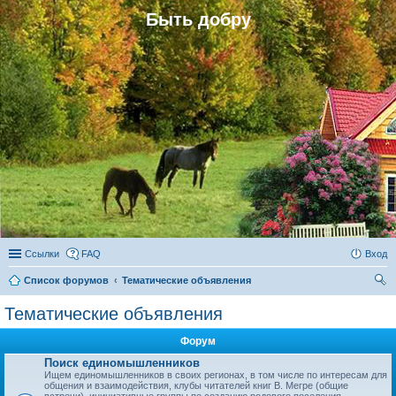
Быть добру
Ссылки
FAQ
Вход
Список форумов
Тематические объявления
ои
Тематические объявления
ск
Форум
Поиск единомышленников
Ищем единомышленников в своих регионах, в том числе по интересам для
общения и взаимодействия, клубы читателей книг В. Мегре (общие