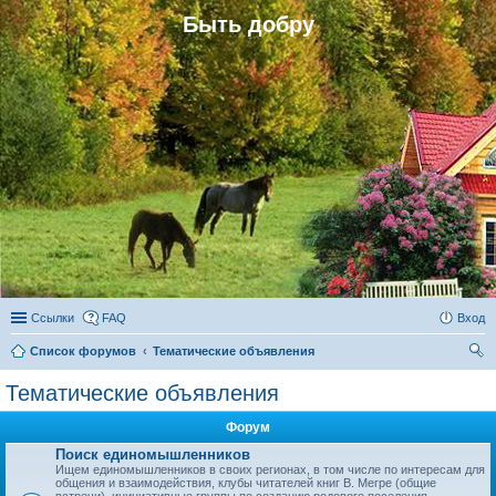
Быть добру
Ссылки
FAQ
Вход
Список форумов
Тематические объявления
ои
Тематические объявления
ск
Форум
Поиск единомышленников
Ищем единомышленников в своих регионах, в том числе по интересам для
общения и взаимодействия, клубы читателей книг В. Мегре (общие