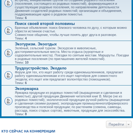
встречи), инициативные группы по созданию родового поселения
(поселения, состоящего из родовых поместий), формирующиеся и
существующие родовые поселения, по направлениям деятельности
Движения создателей родовых поместий; организации и объединения,
поддерживающие идею о родовом поместье.
Темы:
6
Поиск своей второй половины
Брачные объявления: поиск близкого человека по духу, с которым можно
обрести истинное счастье.
Совместное общение, чтобы лучше понять друг друга в разговоре.
Темы:
4
Экотуризм. Экоотдых
Зелёный, сельский туризм. Экскурсии в живописные,
достопримечательные места. Места отдыха (курортные и
оздоровительные места). Поездки по святым местам. Маршруты. Поездки
в родовые поселения (по приглашению жителей поместий).
Темы:
10
Трудоустройство. Экодело
Форум для тех, кто ищет работу среди единомышленников, предлагает
работу единомышленникам и кто ищет партнёров для совместного
экодела; кто ищет или предлагает волонтёрство (помощников).
Темы:
6
Экоярмарка
Ярмарка продукции из родовых поместий (выращенная и сделанная в
поместье); другой продукции Движения читателей книг В. Мегре (не из
родовых поместий); экологической продукции ручной работы (выращенная
и сделанная своими руками); экопродукции промышленного/фермерского
производства и полезной продукции; по растениям (семена, саженцы,
рассада, поиск старых сортов), животным, продукции для экохозяйства.
Темы:
8
Перейти
КТО СЕЙЧАС НА КОНФЕРЕНЦИИ