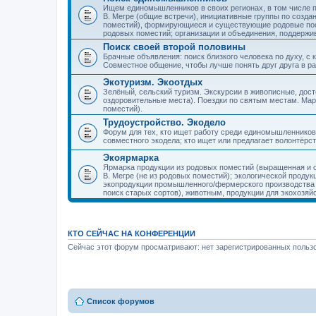
Ищем единомышленников в своих регионах, в том числе п
В. Мегре (общие встречи), инициативные группы по созда
поместий), формирующиеся и существующие родовые пос
родовых поместий; организации и объединения, поддерж
Поиск своей второй половины
Брачные объявления: поиск близкого человека по духу, с
Совместное общение, чтобы лучше понять друг друга в ра
Экотуризм. Экоотдых
Зелёный, сельский туризм. Экскурсии в живописные, дос
оздоровительные места). Поездки по святым местам. Ма
поместий).
Трудоустройство. Экодело
Форум для тех, кто ищет работу среди единомышленников
совместного экодела; кто ищет или предлагает волонтёрс
Экоярмарка
Ярмарка продукции из родовых поместий (выращенная и с
В. Мегре (не из родовых поместий); экологической проду
экопродукции промышленного/фермерского производства и
поиск старых сортов), животным, продукции для экохозяй
КТО СЕЙЧАС НА КОНФЕРЕНЦИИ
Сейчас этот форум просматривают: нет зарегистрированных пользо
Список форумов