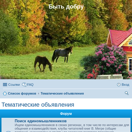
Быть добру
Ссылки
FAQ
Вход
Список форумов
Тематические объявления
ои
Тематические объявления
ск
Форум
Поиск единомышленников
Ищем единомышленников в своих регионах, в том числе по интересам для
общения и взаимодействия, клубы читателей книг В. Мегре (общие