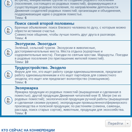
встречи), инициативные группы по созданию родового поселения
(поселения, состоящего из родовых поместий), формирующиеся и
существующие родовые поселения, по направлениям деятельности
Движения создателей родовых поместий; организации и объединения,
поддерживающие идею о родовом поместье.
Темы:
6
Поиск своей второй половины
Брачные объявления: поиск близкого человека по духу, с которым можно
обрести истинное счастье.
Совместное общение, чтобы лучше понять друг друга в разговоре.
Темы:
4
Экотуризм. Экоотдых
Зелёный, сельский туризм. Экскурсии в живописные,
достопримечательные места. Места отдыха (курортные и
оздоровительные места). Поездки по святым местам. Маршруты. Поездки
в родовые поселения (по приглашению жителей поместий).
Темы:
10
Трудоустройство. Экодело
Форум для тех, кто ищет работу среди единомышленников, предлагает
работу единомышленникам и кто ищет партнёров для совместного
экодела; кто ищет или предлагает волонтёрство (помощников).
Темы:
6
Экоярмарка
Ярмарка продукции из родовых поместий (выращенная и сделанная в
поместье); другой продукции Движения читателей книг В. Мегре (не из
родовых поместий); экологической продукции ручной работы (выращенная
и сделанная своими руками); экопродукции промышленного/фермерского
производства и полезной продукции; по растениям (семена, саженцы,
рассада, поиск старых сортов), животным, продукции для экохозяйства.
Темы:
8
Перейти
КТО СЕЙЧАС НА КОНФЕРЕНЦИИ