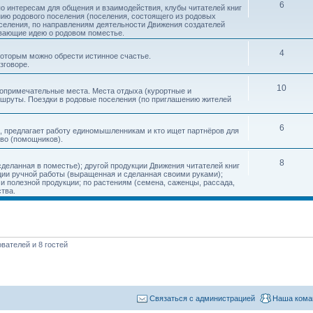
6
о интересам для общения и взаимодействия, клубы читателей книг
нию родового поселения (поселения, состоящего из родовых
еления, по направлениям деятельности Движения создателей
ивающие идею о родовом поместье.
4
 которым можно обрести истинное счастье.
зговоре.
10
топримечательные места. Места отдыха (курортные и
ршруты. Поездки в родовые поселения (по приглашению жителей
6
, предлагает работу единомышленникам и кто ищет партнёров для
тво (помощников).
8
деланная в поместье); другой продукции Движения читателей книг
кции ручной работы (выращенная и сделанная своими руками);
 полезной продукции; по растениям (семена, саженцы, рассада,
ства.
вателей и 8 гостей
Связаться с администрацией
Наша кома