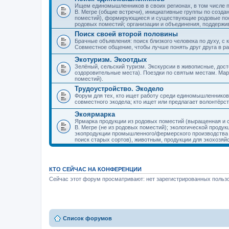
Ищем единомышленников в своих регионах, в том числе п
В. Мегре (общие встречи), инициативные группы по созда
поместий), формирующиеся и существующие родовые пос
родовых поместий; организации и объединения, поддерж
Поиск своей второй половины
Брачные объявления: поиск близкого человека по духу, с
Совместное общение, чтобы лучше понять друг друга в ра
Экотуризм. Экоотдых
Зелёный, сельский туризм. Экскурсии в живописные, дос
оздоровительные места). Поездки по святым местам. Ма
поместий).
Трудоустройство. Экодело
Форум для тех, кто ищет работу среди единомышленников
совместного экодела; кто ищет или предлагает волонтёрс
Экоярмарка
Ярмарка продукции из родовых поместий (выращенная и с
В. Мегре (не из родовых поместий); экологической проду
экопродукции промышленного/фермерского производства и
поиск старых сортов), животным, продукции для экохозяй
КТО СЕЙЧАС НА КОНФЕРЕНЦИИ
Сейчас этот форум просматривают: нет зарегистрированных пользо
Список форумов