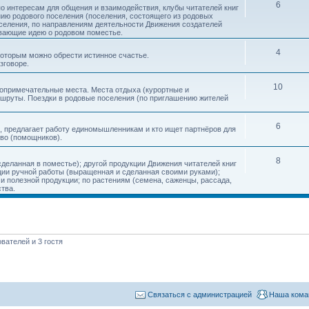
6
о интересам для общения и взаимодействия, клубы читателей книг
нию родового поселения (поселения, состоящего из родовых
еления, по направлениям деятельности Движения создателей
ивающие идею о родовом поместье.
4
 которым можно обрести истинное счастье.
зговоре.
10
топримечательные места. Места отдыха (курортные и
ршруты. Поездки в родовые поселения (по приглашению жителей
6
, предлагает работу единомышленникам и кто ищет партнёров для
тво (помощников).
8
деланная в поместье); другой продукции Движения читателей книг
кции ручной работы (выращенная и сделанная своими руками);
 полезной продукции; по растениям (семена, саженцы, рассада,
ства.
вателей и 3 гостя
Связаться с администрацией
Наша кома