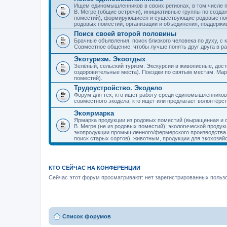
Ищем единомышленников в своих регионах, в том числе п
В. Мегре (общие встречи), инициативные группы по созда
поместий), формирующиеся и существующие родовые пос
родовых поместий; организации и объединения, поддерж
Поиск своей второй половины
Брачные объявления: поиск близкого человека по духу, с
Совместное общение, чтобы лучше понять друг друга в ра
Экотуризм. Экоотдых
Зелёный, сельский туризм. Экскурсии в живописные, дос
оздоровительные места). Поездки по святым местам. Ма
поместий).
Трудоустройство. Экодело
Форум для тех, кто ищет работу среди единомышленников
совместного экодела; кто ищет или предлагает волонтёрс
Экоярмарка
Ярмарка продукции из родовых поместий (выращенная и с
В. Мегре (не из родовых поместий); экологической проду
экопродукции промышленного/фермерского производства и
поиск старых сортов), животным, продукции для экохозяй
КТО СЕЙЧАС НА КОНФЕРЕНЦИИ
Сейчас этот форум просматривают: нет зарегистрированных пользо
Список форумов