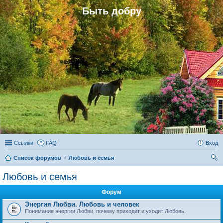
Быть добру
Ссылки
FAQ
Вход
Список форумов
Любовь и семья
ои
Любовь и семья
ск
Форум
Энергия Любви. Любовь и человек
Понимание энергии Любви, почему приходит и уходит Любовь.