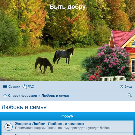
Быть добру
Ссылки
FAQ
Вход
Список форумов
Любовь и семья
ои
Любовь и семья
ск
Форум
Энергия Любви. Любовь и человек
Понимание энергии Любви, почему приходит и уходит Любовь.