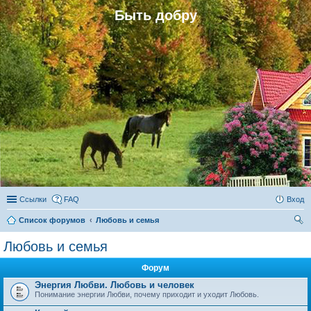
Быть добру
Ссылки
FAQ
Вход
Список форумов
Любовь и семья
ои
Любовь и семья
ск
Форум
Энергия Любви. Любовь и человек
Понимание энергии Любви, почему приходит и уходит Любовь.