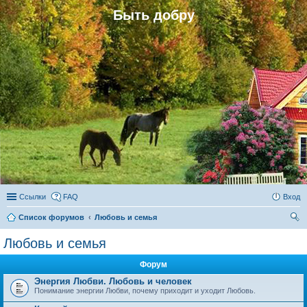
Быть добру
Ссылки
FAQ
Вход
Список форумов
Любовь и семья
ои
Любовь и семья
ск
Форум
Энергия Любви. Любовь и человек
Понимание энергии Любви, почему приходит и уходит Любовь.