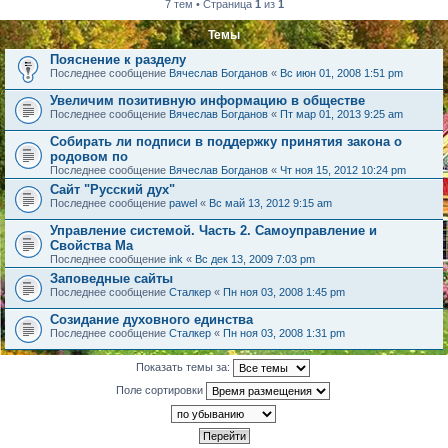
7 тем • Страница
1
из
1
Темы
Пояснение к разделу
Последнее сообщение
Вячеслав Богданов
«
Вс июн 01, 2008 1:51 pm
Увеличим позитивную информацию в обществе
Последнее сообщение
Вячеслав Богданов
«
Пт мар 01, 2013 9:25 am
Собирать ли подписи в поддержку принятия закона о
родовом по
Последнее сообщение
Вячеслав Богданов
«
Чт ноя 15, 2012 10:24 pm
Сайт "Русский дух"
Последнее сообщение
pawel
«
Вс май 13, 2012 9:15 am
Управление системой. Часть 2. Самоуправление и
Свойства Ма
Последнее сообщение
ink
«
Вс дек 13, 2009 7:03 pm
Заповедные сайты
Последнее сообщение
Сталкер
«
Пн ноя 03, 2008 1:45 pm
Созидание духовного единства
Последнее сообщение
Сталкер
«
Пн ноя 03, 2008 1:31 pm
Показать темы за:
Поле сортировки