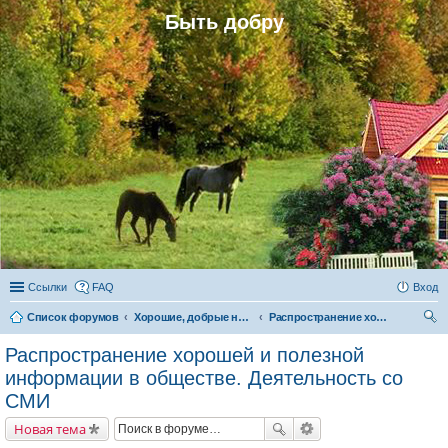
Быть добру
Ссылки
FAQ
Вход
Список форумов
Хорошие, добрые новости и их распространение в обществе
Распространение хорошей и полезной информации в обществе. Деятельность со СМИ
ои
Распространение хорошей и полезной
ск
информации в обществе. Деятельность со
СМИ
Новая тема