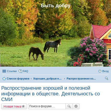
Быть добру
Ссылки
FAQ
Вход
Список форумов
Хорошие, добрые новости и их распространение в обществе
Распространение хорошей и полезной информации в обществе. Деятельность со СМИ
ои
Распространение хорошей и полезной
ск
информации в обществе. Деятельность со
СМИ
Новая тема