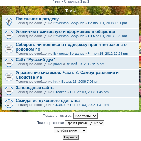
7 тем • Страница
1
из
1
Темы
Пояснение к разделу
Последнее сообщение
Вячеслав Богданов
«
Вс июн 01, 2008 1:51 pm
Увеличим позитивную информацию в обществе
Последнее сообщение
Вячеслав Богданов
«
Пт мар 01, 2013 9:25 am
Собирать ли подписи в поддержку принятия закона о
родовом по
Последнее сообщение
Вячеслав Богданов
«
Чт ноя 15, 2012 10:24 pm
Сайт "Русский дух"
Последнее сообщение
pawel
«
Вс май 13, 2012 9:15 am
Управление системой. Часть 2. Самоуправление и
Свойства Ма
Последнее сообщение
ink
«
Вс дек 13, 2009 7:03 pm
Заповедные сайты
Последнее сообщение
Сталкер
«
Пн ноя 03, 2008 1:45 pm
Созидание духовного единства
Последнее сообщение
Сталкер
«
Пн ноя 03, 2008 1:31 pm
Показать темы за:
Поле сортировки