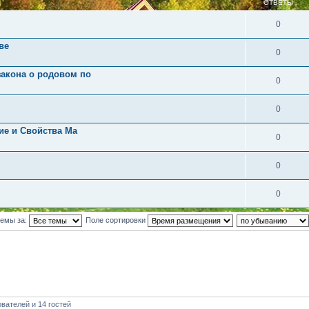
ОТВЕТЫ
0
ве
0
закона о родовом по
0
0
ие и Свойства Ма
0
0
0
темы за:
Поле сортировки
вателей и 14 гостей