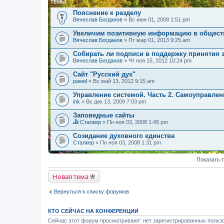
ТЕМЫ
Пояснение к разделу
Вячеслав Богданов
» Вс июн 01, 2008 1:51 pm
Увеличим позитивную информацию в общест
Вячеслав Богданов
» Пт мар 01, 2013 9:25 am
Собирать ли подписи в поддержку принятия 
Вячеслав Богданов
» Чт ноя 15, 2012 10:24 pm
Сайт "Русский дух"
pawel
» Вс май 13, 2012 9:15 am
Управление системой. Часть 2. Самоуправлен
ink
» Вс дек 13, 2009 7:03 pm
Заповедные сайты
Сталкер
» Пн ноя 03, 2008 1:45 pm
Д
а
Созидание духовного единства
н
Сталкер
» Пн ноя 03, 2008 1:31 pm
н
а
я
Показать 
т
е
Новая тема
м
а
с
Вернуться к списку форумов
о
д
е
КТО СЕЙЧАС НА КОНФЕРЕНЦИИ
р
ж
Сейчас этот форум просматривают: нет зарегистрированных пользо
и