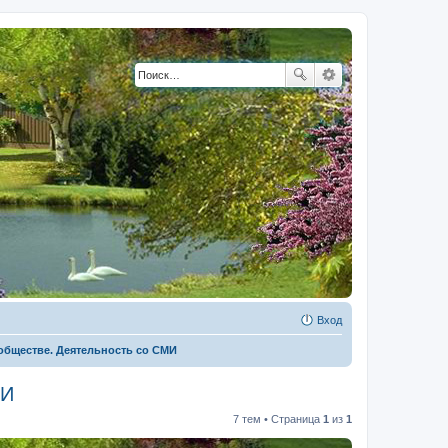
Вход
обществе. Деятельность со СМИ
МИ
7 тем • Страница
1
из
1