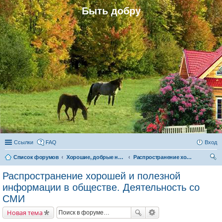
Быть добру
Ссылки
FAQ
Вход
Список форумов
Хорошие, добрые новости и их распространение в обществе
Распространение хорошей и полезной информации в обществе. Деятельность со СМИ
ои
Распространение хорошей и полезной
ск
информации в обществе. Деятельность со
СМИ
Новая тема