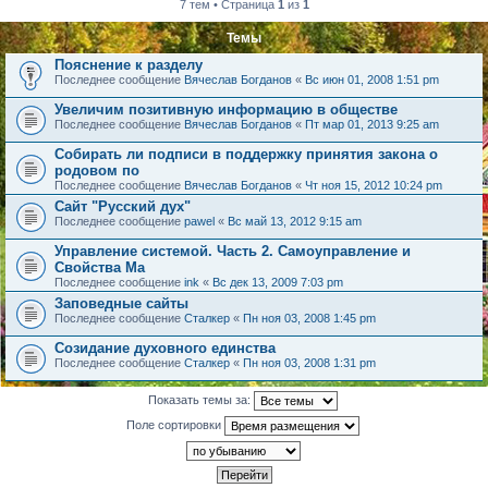
7 тем • Страница
1
из
1
Темы
Пояснение к разделу
Последнее сообщение
Вячеслав Богданов
«
Вс июн 01, 2008 1:51 pm
Увеличим позитивную информацию в обществе
Последнее сообщение
Вячеслав Богданов
«
Пт мар 01, 2013 9:25 am
Собирать ли подписи в поддержку принятия закона о
родовом по
Последнее сообщение
Вячеслав Богданов
«
Чт ноя 15, 2012 10:24 pm
Сайт "Русский дух"
Последнее сообщение
pawel
«
Вс май 13, 2012 9:15 am
Управление системой. Часть 2. Самоуправление и
Свойства Ма
Последнее сообщение
ink
«
Вс дек 13, 2009 7:03 pm
Заповедные сайты
Последнее сообщение
Сталкер
«
Пн ноя 03, 2008 1:45 pm
Созидание духовного единства
Последнее сообщение
Сталкер
«
Пн ноя 03, 2008 1:31 pm
Показать темы за:
Поле сортировки