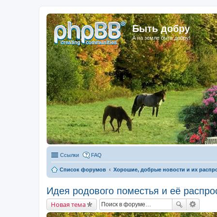
Быть добру
А на земле быть добру!
Ссылки
FAQ
Список форумов
Хорошие, добрые новости и их распр
Идея родового поместья и её распро
Новая тема