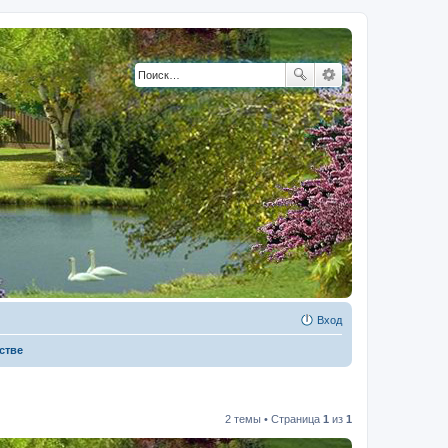
Вход
стве
2 темы • Страница
1
из
1