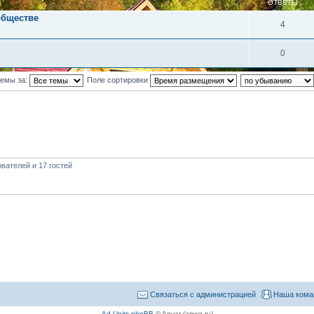
ОТВЕТЫ
обществе
4
0
темы за:
Поле сортировки
вателей и 17 гостей
Связаться с администрацией
Наша кома
Ad Units phpBB
© Anvar (apwa.ru)