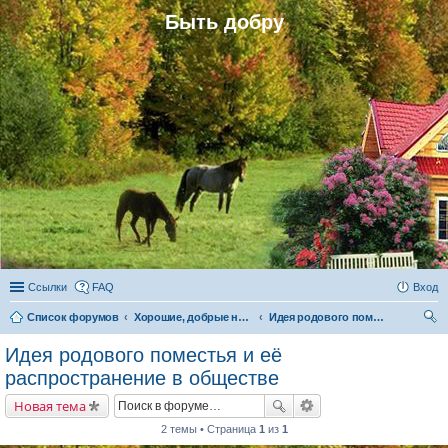
Быть добру
Ссылки
FAQ
Вход
Список форумов
Хорошие, добрые новости и их распространение в обществе
Идея родового поместья и её распространение в обществе
ои
Идея родового поместья и её
ск
распространение в обществе
Новая тема
2 темы • Страница
1
из
1