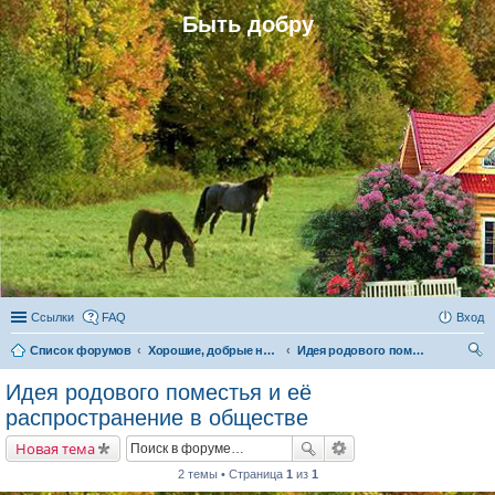
Быть добру
Ссылки
FAQ
Вход
Список форумов
Хорошие, добрые новости и их распространение в обществе
Идея родового поместья и её распространение в обществе
ои
Идея родового поместья и её
ск
распространение в обществе
Новая тема
2 темы • Страница
1
из
1