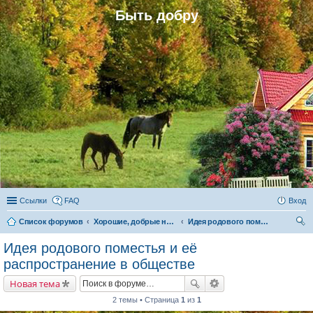
Быть добру
Ссылки
FAQ
Вход
Список форумов
Хорошие, добрые новости и их распространение в обществе
Идея родового поместья и её распространение в обществе
ои
Идея родового поместья и её
ск
распространение в обществе
Новая тема
2 темы • Страница
1
из
1