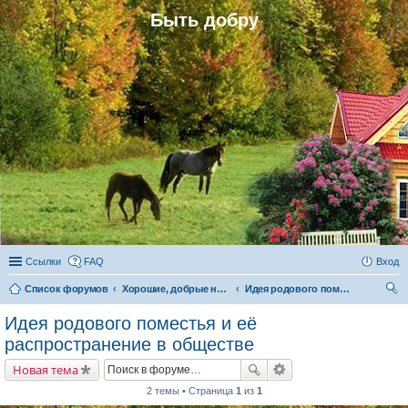
Быть добру
Ссылки
FAQ
Вход
Список форумов
Хорошие, добрые новости и их распространение в обществе
Идея родового поместья и её распространение в обществе
ои
Идея родового поместья и её
ск
распространение в обществе
Новая тема
2 темы • Страница
1
из
1