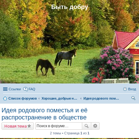
Быть добру
Ссылки
FAQ
Вход
Список форумов
Хорошие, добрые новости и их распространение в обществе
Идея родового поместья и её распространение в обществе
ои
Идея родового поместья и её
ск
распространение в обществе
Новая тема
2 темы • Страница
1
из
1