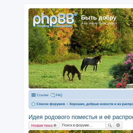
Быть добру
А на земле быть добру!
Ссылки
FAQ
Список форумов
Хорошие, добрые новости и их распр
Идея родового поместья и её распро
Новая тема