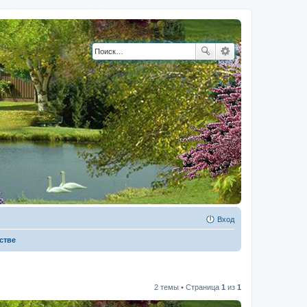
Вход
стве
2 темы • Страница
1
из
1