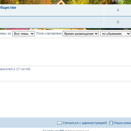
ОТВЕТЫ
обществе
4
0
темы за:
Поле сортировки
вателей и 17 гостей
Связаться с администрацией
Наша кома
Ad Units phpBB
© Anvar (apwa.ru)