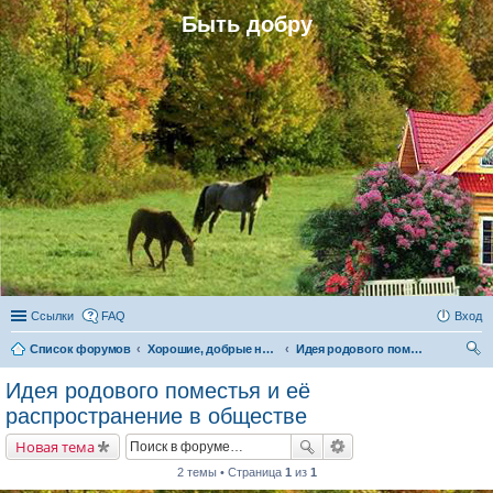
Быть добру
Ссылки
FAQ
Вход
Список форумов
Хорошие, добрые новости и их распространение в обществе
Идея родового поместья и её распространение в обществе
ои
Идея родового поместья и её
ск
распространение в обществе
Новая тема
2 темы • Страница
1
из
1