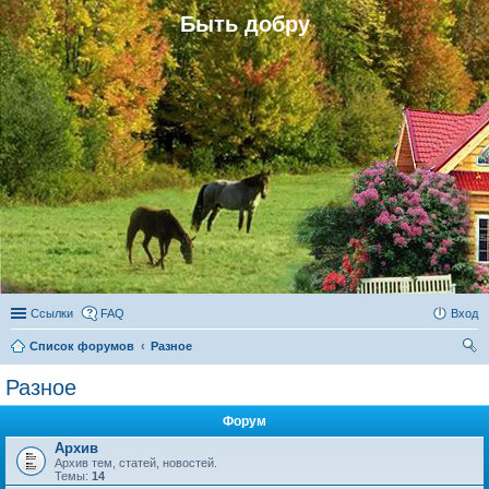
Быть добру
Ссылки
FAQ
Вход
Список форумов
Разное
ои
Разное
ск
Форум
Архив
Архив тем, статей, новостей.
Темы:
14