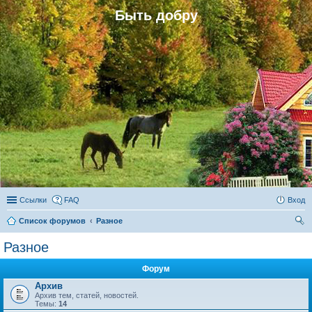
Быть добру
Ссылки
FAQ
Вход
Список форумов
Разное
ои
Разное
ск
Форум
Архив
Архив тем, статей, новостей.
Темы:
14