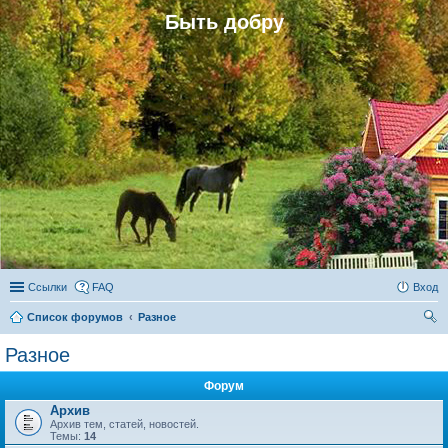
Быть добру
Ссылки
FAQ
Вход
Список форумов
Разное
ои
Разное
ск
Форум
Архив
Архив тем, статей, новостей.
Темы:
14