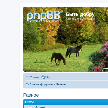
Быть добру
А на земле быть добру!
Ссылки
FAQ
Список форумов
Разное
Разное
ФОРУМ
Архив