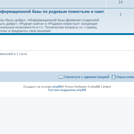
14
Информационной базы по родовым поместьям и газет.
1
тала «Быть добру», «Информационной базы Движения создателей
ть добру», «Родная газета» и «Родовое поместье»: концепция
ональные возможности и т.п. Технические вопросы эл. страниц
тках и предлагать свои решения.
вателей и 1 гость
Связаться с администрацией
Наша кома
Создано на основе
phpBB
® Forum Software © phpBB Limited
Русская поддержка phpBB