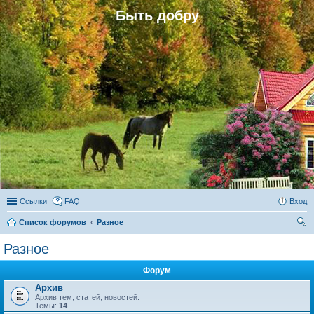
Быть добру
Ссылки
FAQ
Вход
Список форумов
Разное
ои
Разное
ск
Форум
Архив
Архив тем, статей, новостей.
Темы:
14