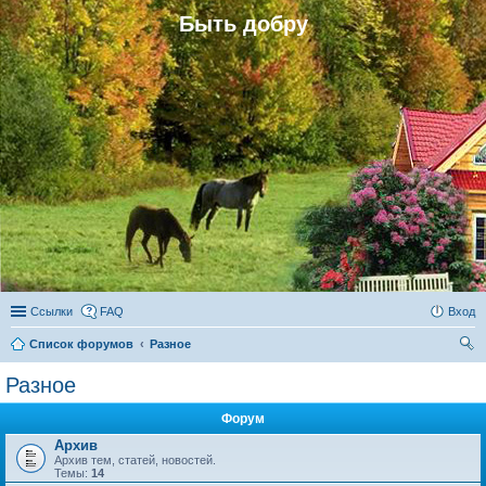
Быть добру
Ссылки
FAQ
Вход
Список форумов
Разное
ои
Разное
ск
Форум
Архив
Архив тем, статей, новостей.
Темы:
14