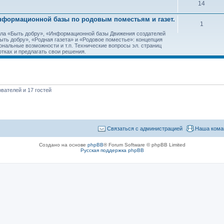
14
Информационной базы по родовым поместьям и газет.
1
тала «Быть добру», «Информационной базы Движения создателей
ть добру», «Родная газета» и «Родовое поместье»: концепция
ональные возможности и т.п. Технические вопросы эл. страниц
тках и предлагать свои решения.
вателей и 17 гостей
Связаться с администрацией
Наша кома
Создано на основе
phpBB
® Forum Software © phpBB Limited
Русская поддержка phpBB