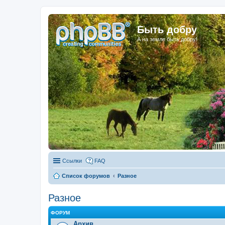
Быть добру
А на земле быть добру!
Ссылки
FAQ
Список форумов
Разное
Разное
ФОРУМ
Архив