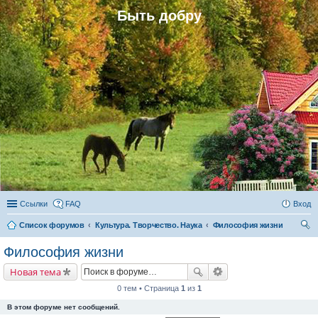
Быть добру
Ссылки
FAQ
Вход
Список форумов
Культура. Творчество. Наука
Философия жизни
ои
Философия жизни
ск
Новая тема
0 тем • Страница
1
из
1
В этом форуме нет сообщений.