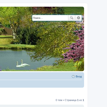
Вход
0 тем • Страница
1
из
1