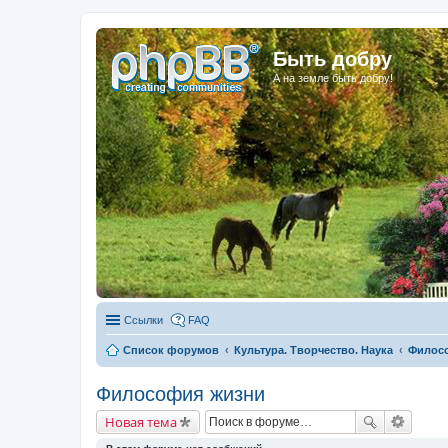
Быть добру
А на земле быть добру!
Ссылки
FAQ
Список форумов
Культура. Творчество. Наука
Филос
Философия жизни
Новая тема