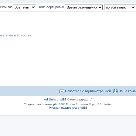
темы за:
Поле сортировки
вателей и 18 гостей
Связаться с администрацией
Наша кома
Ad Units phpBB
© Anvar (apwa.ru)
Создано на основе
phpBB
® Forum Software © phpBB Limited
Русская поддержка phpBB